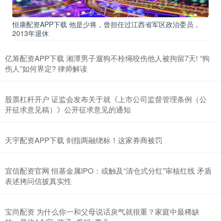
恒康配资APP下载 他是少将，曾担任过江西省军区政治委员，
2013年退休
亿筹配资APP下载 湘潭男子遛狗不栓绳咬伤他人被拘留7天! “狗
伤人”如何界定? 律师解读
股票杠杆开户 证监会发布关于就《上市公司监督管理条例（公
开征求意见稿）》公开征求意见的通知
天宇配资APP下载 剑指两融绕标！这家券商被罚
宜信配资官网 恒基金属IPO：或触及“清仓式分红”审核红线 矛盾
表述拷问信披真实性
宝尚配资 为什么你一和父母说话戾气就很重？家庭中最稀缺