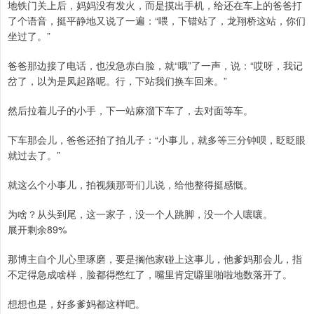
地铁门关上后，妈妈没有发火，而是摸出手机，给还在车上的爸爸打
了个语音，挺平静地又说了一遍：“喂，下错站了，龙翔桥这站，你们
坐过了。”
爸爸那边接了电话，也没急赤白脸，就“哦”了一声，说：“哎呀，我记
岔了，以为是凤起路呢。行，下站我们换车回来。”
然后拉着儿子的小手，下一站麻溜下车了，去对面等车。
下车那会儿，爸爸还拍了拍儿子：“小事儿，就多等三分钟呗，眨眨眼
就过去了。”
就这么个小事儿，拍视频那哥们儿说，给他整得挺感慨。
为啥？从头到尾，这一家子，没一个人跳脚，没一个人嚷嚷。
展开剩余89%
那博主自个儿心里琢磨，要是搁他家碰上这事儿，他爹妈那会儿，指
不定得急成啥样，脸都得憋红了，嘴里肯定噼里啪啦地数落开了。
想想也是，好多爹妈都这样吧。