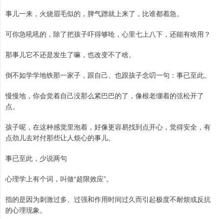
事儿一来，火烧眉毛似的，脾气蹭就上来了，比谁都着急。
可你急吼吼的，除了把孩子吓得够呛，心里七上八下，还能有啥用？
那事儿它不还是发生了嘛，也改变不了啥。
倒不如学学地铁那一家子，跟自己、也跟孩子念叨一句：事已至此。
慢慢地，你会觉着自己没那么紧巴巴的了，像根老绷着的弦松开了
点。
孩子呢，在这种感觉里泡着，好像更容易找到点开心，觉得安全，有
点劲儿去对付那些让人烦心的事儿。
事已至此，少说两句
心理学上有个词，叫做“超限效应”。
指的是因为刺激过多、过强和作用时间过久而引起极度不耐烦或反抗
的心理现象。