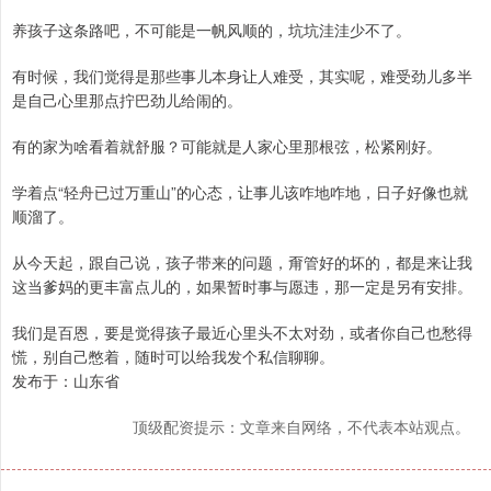
养孩子这条路吧，不可能是一帆风顺的，坑坑洼洼少不了。
有时候，我们觉得是那些事儿本身让人难受，其实呢，难受劲儿多半
是自己心里那点拧巴劲儿给闹的。
有的家为啥看着就舒服？可能就是人家心里那根弦，松紧刚好。
学着点“轻舟已过万重山”的心态，让事儿该咋地咋地，日子好像也就
顺溜了。
从今天起，跟自己说，孩子带来的问题，甭管好的坏的，都是来让我
这当爹妈的更丰富点儿的，如果暂时事与愿违，那一定是另有安排。
我们是百恩，要是觉得孩子最近心里头不太对劲，或者你自己也愁得
慌，别自己憋着，随时可以给我发个私信聊聊。
发布于：山东省
顶级配资提示：文章来自网络，不代表本站观点。