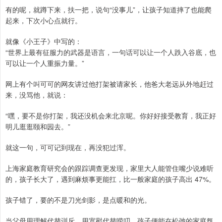
有的呢，就蹲下来，扶一把，说句“没事儿”，让孩子知道摔了也能爬
起来，下次小心点就行。
就像《小王子》中写的：
“世界上最有征服力的武器是语言，一句话可以让一个人跌入谷底，也
可以让一个人重振力量。”
网上有个叫可可的网友讲过他打架被请家长，他爸大老远从外地赶过
来，没骂他，就说：
“嘿，要不是你打架，我还没机会来北京呢。你好好接受教育，我正好
明儿逛逛颐和园去。”
就这一句，可可记到现在，再没犯过浑。
上海家庭教育研究会的跟踪调查更发现，家里大人能管住嘴少说难听
的，孩子长大了，遇到麻烦事更能扛，比一般家庭的孩子高出 47%。
孩子错了，要的不是刀光剑影，是点暖和的光。
当父母用理解代替训斥，用宽慰代替唠叨，孩子便能在松弛的家庭氛