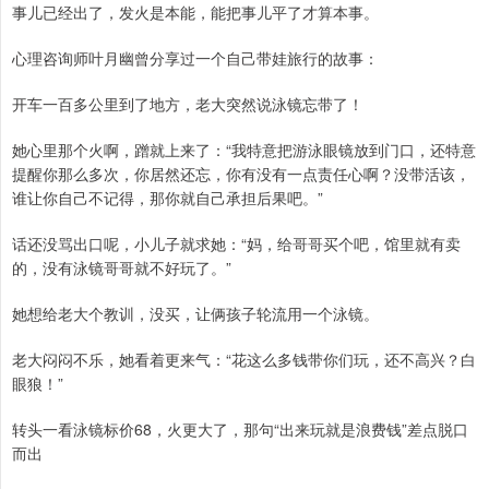
事儿已经出了，发火是本能，能把事儿平了才算本事。
心理咨询师叶月幽曾分享过一个自己带娃旅行的故事：
开车一百多公里到了地方，老大突然说泳镜忘带了！
她心里那个火啊，蹭就上来了：“我特意把游泳眼镜放到门口，还特意
提醒你那么多次，你居然还忘，你有没有一点责任心啊？没带活该，
谁让你自己不记得，那你就自己承担后果吧。”
话还没骂出口呢，小儿子就求她：“妈，给哥哥买个吧，馆里就有卖
的，没有泳镜哥哥就不好玩了。”
她想给老大个教训，没买，让俩孩子轮流用一个泳镜。
老大闷闷不乐，她看着更来气：“花这么多钱带你们玩，还不高兴？白
眼狼！”
转头一看泳镜标价68，火更大了，那句“出来玩就是浪费钱”差点脱口
而出