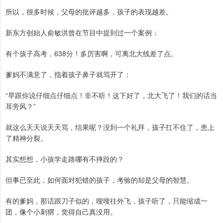
所以，很多时候，父母的批评越多，孩子的表现越差。
新东方创始人俞敏洪曾在节目中提到过一个案例：
有个孩子高考，638分！多厉害啊，可离北大线差了点。
爹妈不满意了，指着孩子鼻子就骂开了：
“早跟你说仔细点仔细点！非不听！这下好了，北大飞了！我们的话当
耳旁风？”
就这么天天说天天骂，结果呢？没到一个礼拜，孩子扛不住了，患上
了精神分裂。
其实想想，小孩学走路哪有不摔跤的？
但事已至此，如何面对犯错的孩子，考验的却是父母的智慧。
有的爹妈，那话跟刀子似的，嗖嗖往外飞，孩子听了，只能缩成一
团，像个小刺猬，觉得自己真没用。