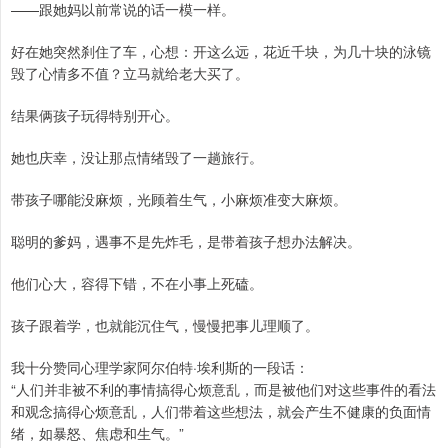
——跟她妈以前常说的话一模一样。
好在她突然刹住了车，心想：开这么远，花近千块，为几十块的泳镜
毁了心情多不值？立马就给老大买了。
结果俩孩子玩得特别开心。
她也庆幸，没让那点情绪毁了一趟旅行。
带孩子哪能没麻烦，光顾着生气，小麻烦准变大麻烦。
聪明的爹妈，遇事不是先炸毛，是带着孩子想办法解决。
他们心大，容得下错，不在小事上死磕。
孩子跟着学，也就能沉住气，慢慢把事儿理顺了。
我十分赞同心理学家阿尔伯特·埃利斯的一段话：
“人们并非被不利的事情搞得心烦意乱，而是被他们对这些事件的看法
和观念搞得心烦意乱，人们带着这些想法，就会产生不健康的负面情
绪，如暴怒、焦虑和生气。”