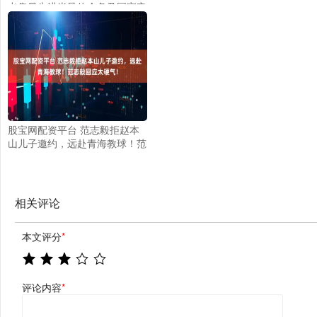
出售最先进半导体会危及国家安
全”站不住脚，低估中国的实力
以及竞争力是愚蠢的
股宝网配资平台 范志毅拒赵本
山儿子邀约，远赴青海教球！范
志毅回应太硬气！
相关评论
本文评分
*
评论内容
*