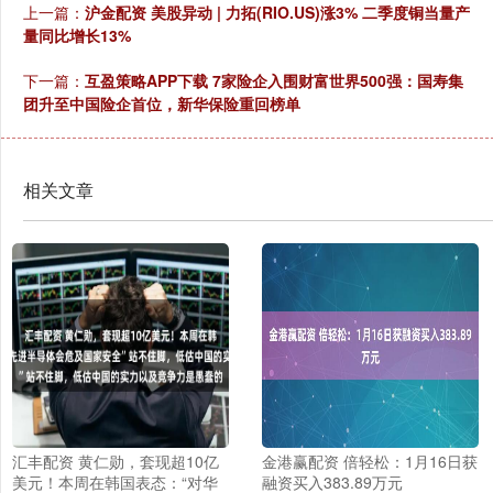
上一篇：
沪金配资 美股异动 | 力拓(RIO.US)涨3% 二季度铜当量产
量同比增长13%
下一篇：
互盈策略APP下载 7家险企入围财富世界500强：国寿集
团升至中国险企首位，新华保险重回榜单
相关文章
汇丰配资 黄仁勋，套现超10亿
金港赢配资 倍轻松：1月16日获
美元！本周在韩国表态：“对华
融资买入383.89万元