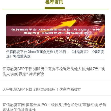
推荐资讯
伍祥配资平台 Xbox直面会定档1月23日，《神鬼寓言》《极限竞
速》将成重头戏
亿筹配资APP下载 湘潭男子遛狗不栓绳咬伤他人被拘留7天! “狗
伤人”如何界定? 律师解读
天宇配资APP下载 剑指两融绕标！这家券商被罚
宜信配资官网 恒基金属IPO：或触及“清仓式分红”审核红线 矛盾
表述拷问信披真实性