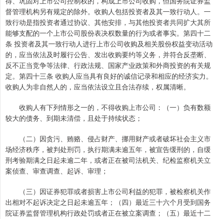
得、巩固对上市公司控制权的，构成上市公司收购，但国务院证券监
督管理机构另有规定的除外。收购人包括投资者及其一致行动人。一
致行动是指投资者通过协议、其他安排，与其他投资者共同扩大其所
能够支配的一个上市公司股份表决权数量的行为或者事实。第四十二
条 投资者及其一致行动人进行上市公司收购及相关股份权益变动活动
的，应当依法及时履行公告、发出收购要约等义务，并符合反垄断、
反不正当竞争等法律、行政法规、国家产业政策和外商投资的有关规
定。第四十三条 收购人应当具有良好的诚信记录和相应的经济实力。
收购人为非自然人的，应当依法设立且合法存续，权属清晰。
收购人有下列情形之一的，不得收购上市公司：（一）负有数额
较大的债务、到期未清偿，且处于持续状态；
（二）因贪污、贿赂、侵占财产、挪用财产或者破坏社会主义市
场经济秩序，被判处刑罚，执行期满未逾五年，被宣告缓刑的，自缓
刑考验期满之日起未逾二年，或者正在被司法机关、纪检监察机关立
案侦查、审查调查、起诉、审理；
（三）因证券犯罪或者损害上市公司利益的犯罪，被检察机关作
出相对不起诉决定之日起未逾五年；（四）最近三十六个月受到国务
院证券监督管理机构行政处罚或者正在被立案调查；（五）最近十二