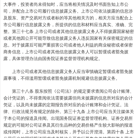
大事件，投资者尚未得知时，应当将相关情况及时书面告知上市公
司，并配合上市公司履行信息披露义务。上市公司依法披露的信息涉
及股东、资产交易对方或者标的等其他相关方的，相关方应当配合上
市公司履行信息披露义务，所提供的信息和材料应当真实、准确、完
整。第三十七条 上市公司或者其他信息披露义务人不得披露国家秘密
或者其他因公开可能导致信息披露义务人违反国家有关保密规定的信
息。对于披露后可能严重损害公司或者他人利益的商业秘密或者保密
商务信息，上市公司或者其他信息披露义务人可以暂缓或者豁免披
露，具体管理办法由国务院证券监督管理机构规定。
上市公司或者其他信息披露义务人应当审慎确定暂缓或者豁免披
露事项，不得滥用暂缓或者豁免披露机制规避信息披露义务。
第三十八条 股东按照《公司法》的规定要求查阅公司会计账簿、
会计凭证的，不得查阅依法需要披露但尚未披露的信息所对应的会计
凭证，以及尚未披露的定期报告所对应的会计账簿和会计凭证。法
律、行政法规另有规定的除外。第三十九条 上市公司应当关注媒体关
于本公司的报道及传闻。出现国务院证券监督管理机构、证券交易所
规定的可能对公司证券及其衍生品种的交易价格产生较大影响的报道
或传闻时，上市公司应当及时核实，并予以公开澄清。第四十条 上市