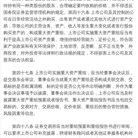
待持有同一种类股份的股东，合理确定要约收购的价格，并不得违反
国务院证券监督管理机构的规定。第四十六条 上市公司及其控制的公
司在日常经营活动之外购买、出售资产或者通过其他方式进行资产交
易，导致公司的主营业务、资产、收入等发生重大变化或者发行股份
购买资产的，构成重大资产重组。上市公司实施重大资产重组应当有
利于提高上市公司资产质量、增强持续经营能力，定价公允，符合国
家产业政策和有关环境保护、土地管理、反垄断、反不正当竞争、外
商投资、对外投资等法律和行政法规的规定，不得损害上市公司及其
股东的合法权益。
第四十七条 上市公司实施重大资产重组，应当经董事会决议后，
提交股东会审议。董事会应当就重大资产重组是否构成关联交易、交
易标的是否权属清晰、标的定价是否公允等作出明确判断，并作为董
事会决议事项予以披露。董事会依法作出决议后，上市公司应当及时
披露重大资产重组预案或者报告书。重大资产重组报告书应当包括交
易标的、交易对方、交易价格、定价依据、重组后的整合管控措施、
风险因素等信息。
第四十八条 证券交易所应当对重组预案和重组报告书进行审阅，
可以要求上市公司补充披露，聘请财务顾问或者其他证券服务机构补