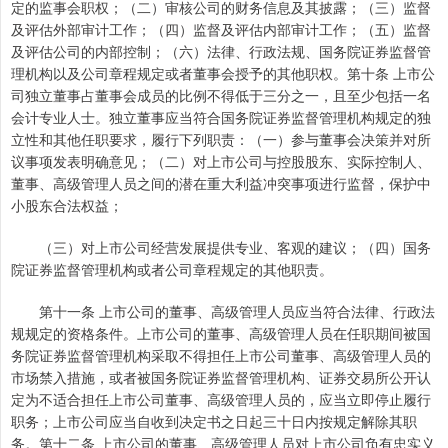
定的监事会职权；（二）审核公司的财务信息及其披露；（三）监督
及评估外部审计工作；（四）监督及评估内部审计工作；（五）监督
及评估公司的内部控制；（六）法律、行政法规、国务院证券监督管
理机构以及公司章程规定或者董事会授予的其他职权。第十条 上市公
司独立董事占董事会成员的比例不得低于三分之一，且至少包括一名
会计专业人士。独立董事应当符合国务院证券监督管理机构规定的独
立性和其他任职要求，履行下列职责：（一）参与董事会决策并对所
议事项发表明确意见；（二）对上市公司与控股股东、实际控制人、
董事、高级管理人员之间的潜在重大利益冲突事项进行监督，保护中
小股东合法权益；
（三）对上市公司经营发展提供专业、客观的建议；（四）国务
院证券监督管理机构或者公司章程规定的其他职责。
第十一条 上市公司的董事、高级管理人员应当符合法律、行政法
规规定的资格条件。上市公司的董事、高级管理人员在任职期间被国
务院证券监督管理机构采取不得担任上市公司董事、高级管理人员的
市场禁入措施，或者被国务院证券监督管理机构、证券交易所公开认
定为不适合担任上市公司董事、高级管理人员的，应当立即停止履行
职务；上市公司应当自收到决定书之日起三十日内按规定解除其职
务。第十二条 上市公司的董事、高级管理人员对上市公司负有忠实义