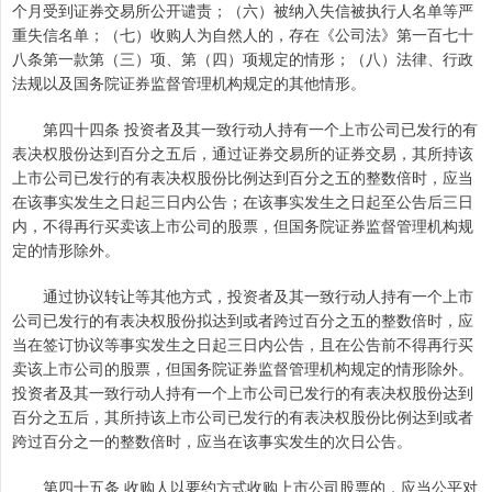
个月受到证券交易所公开谴责；（六）被纳入失信被执行人名单等严
重失信名单；（七）收购人为自然人的，存在《公司法》第一百七十
八条第一款第（三）项、第（四）项规定的情形；（八）法律、行政
法规以及国务院证券监督管理机构规定的其他情形。
第四十四条 投资者及其一致行动人持有一个上市公司已发行的有
表决权股份达到百分之五后，通过证券交易所的证券交易，其所持该
上市公司已发行的有表决权股份比例达到百分之五的整数倍时，应当
在该事实发生之日起三日内公告；在该事实发生之日起至公告后三日
内，不得再行买卖该上市公司的股票，但国务院证券监督管理机构规
定的情形除外。
通过协议转让等其他方式，投资者及其一致行动人持有一个上市
公司已发行的有表决权股份拟达到或者跨过百分之五的整数倍时，应
当在签订协议等事实发生之日起三日内公告，且在公告前不得再行买
卖该上市公司的股票，但国务院证券监督管理机构规定的情形除外。
投资者及其一致行动人持有一个上市公司已发行的有表决权股份达到
百分之五后，其所持该上市公司已发行的有表决权股份比例达到或者
跨过百分之一的整数倍时，应当在该事实发生的次日公告。
第四十五条 收购人以要约方式收购上市公司股票的，应当公平对