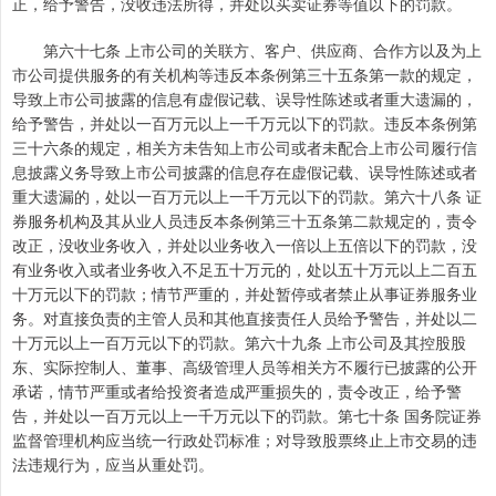
正，给予警告，没收违法所得，并处以买卖证券等值以下的罚款。
第六十七条 上市公司的关联方、客户、供应商、合作方以及为上
市公司提供服务的有关机构等违反本条例第三十五条第一款的规定，
导致上市公司披露的信息有虚假记载、误导性陈述或者重大遗漏的，
给予警告，并处以一百万元以上一千万元以下的罚款。违反本条例第
三十六条的规定，相关方未告知上市公司或者未配合上市公司履行信
息披露义务导致上市公司披露的信息存在虚假记载、误导性陈述或者
重大遗漏的，处以一百万元以上一千万元以下的罚款。第六十八条 证
券服务机构及其从业人员违反本条例第三十五条第二款规定的，责令
改正，没收业务收入，并处以业务收入一倍以上五倍以下的罚款，没
有业务收入或者业务收入不足五十万元的，处以五十万元以上二百五
十万元以下的罚款；情节严重的，并处暂停或者禁止从事证券服务业
务。对直接负责的主管人员和其他直接责任人员给予警告，并处以二
十万元以上一百万元以下的罚款。第六十九条 上市公司及其控股股
东、实际控制人、董事、高级管理人员等相关方不履行已披露的公开
承诺，情节严重或者给投资者造成严重损失的，责令改正，给予警
告，并处以一百万元以上一千万元以下的罚款。第七十条 国务院证券
监督管理机构应当统一行政处罚标准；对导致股票终止上市交易的违
法违规行为，应当从重处罚。