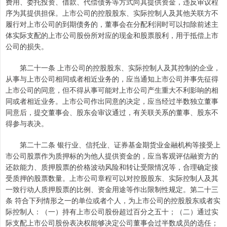
费用、委托投资、借款、代偿债务等方式向其提供资金，违反审议程
序为其提供担保。上市公司的控股股东、实际控制人及其他关联方不
履行对上市公司的到期债务的，董事会在分配利润时可以扣除前述主
体实际支配的上市公司股份所对应的现金和股票股利，用于抵偿上市
公司的损失。
第二十一条 上市公司的控股股东、实际控制人及其控制的企业，
从事与上市公司相同或者相近业务的，应当通知上市公司并事先征得
上市公司的同意，但不得从事可能对上市公司产生重大不利影响的相
同或者相近业务。上市公司作出同意的决定，应当经过半数独立董事
同意后，提交董事会、股东会审议通过，有关联关系的董事、股东不
得参与表决。
第二十二条 银行业、信托业、证券基金期货业金融机构等接受上
市公司股票作为质押标的为他人提供资金的，应当客观评估融资方的
还款能力、质押股票的价格波动风险和转让受限情况等，合理确定接
受质押的股票数量。上市公司章程可以对控股股东、实际控制人及其
一致行动人质押股票的比例、资金用途等作出限制性规定。第二十三
条 符合下列情形之一的单位或者个人，为上市公司的控股股东或者实
际控制人：（一）持有上市公司股份超过百分之五十；（二）通过实
际支配上市公司股份表决权能够决定公司董事会过半数成员的选任；