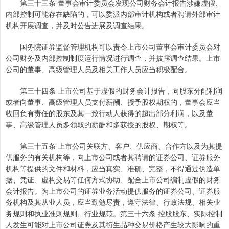
第三十三条 董事会审计委员会发现公司财务会计报告涉嫌虚假、
内部控制可能存在缺陷的，可以委派内部审计机构或者聘请外部审计
机构开展调查，并及时公告进展及调查结果。
国务院证券监督管理机构可以责令上市公司董事会审计委员会对
公司财务及内部控制制度运行情况进行调查，并披露调查结果。上市
公司的董事、高级管理人员及相关工作人员应当积极配合。
第三十四条 上市公司基于虚假的财务会计报告，向股东分配利润
或者向董事、高级管理人员支付薪酬、授予股权期权的，董事会应当
收回负有责任的股东及其一致行动人获得的超出部分利润，以及董
事、高级管理人员多领取的薪酬和多获授的股权、期权等。
第三十五条 上市公司关联方、客户、供应商、合作方以及为其提
供服务的有关机构等，向上市公司或者其聘请的证券公司、证券服务
机构等提供的文件和材料，应当真实、准确、完整，不得通过伪造单
据、凭证、虚构交易等任何方式协助、配合上市公司编制虚假的财务
会计报告。为上市公司的证券业务活动提供服务的证券公司、证券服
务机构及其从业人员，应当勤勉尽责，遵守法律、行政法规、相关业
务规则和执业准则规则、行业规范。第三十六条 控股股东、实际控制
人发生可能对上市公司证券及其衍生品种交易价格产生较大影响的重