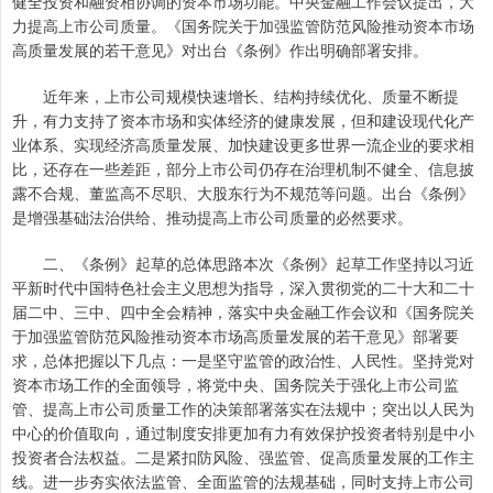
健全投资和融资相协调的资本市场功能。中央金融工作会议提出，大
力提高上市公司质量。《国务院关于加强监管防范风险推动资本市场
高质量发展的若干意见》对出台《条例》作出明确部署安排。
近年来，上市公司规模快速增长、结构持续优化、质量不断提
升，有力支持了资本市场和实体经济的健康发展，但和建设现代化产
业体系、实现经济高质量发展、加快建设更多世界一流企业的要求相
比，还存在一些差距，部分上市公司仍存在治理机制不健全、信息披
露不合规、董监高不尽职、大股东行为不规范等问题。出台《条例》
是增强基础法治供给、推动提高上市公司质量的必然要求。
二、《条例》起草的总体思路本次《条例》起草工作坚持以习近
平新时代中国特色社会主义思想为指导，深入贯彻党的二十大和二十
届二中、三中、四中全会精神，落实中央金融工作会议和《国务院关
于加强监管防范风险推动资本市场高质量发展的若干意见》部署要
求，总体把握以下几点：一是坚守监管的政治性、人民性。坚持党对
资本市场工作的全面领导，将党中央、国务院关于强化上市公司监
管、提高上市公司质量工作的决策部署落实在法规中；突出以人民为
中心的价值取向，通过制度安排更加有力有效保护投资者特别是中小
投资者合法权益。二是紧扣防风险、强监管、促高质量发展的工作主
线。进一步夯实依法监管、全面监管的法规基础，同时支持上市公司