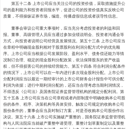
第五十二条 上市公司应当关注公司的投资价值，采取措施提升公
司的盈利能力和投资者回报水平，促进公司的投资价值真实反映公司
质量，不得操纵证券市场，编造、传播虚假信息或者误导性信息。
董事会审议公司重大事项时，应当充分考虑投资者的利益和回
报。董事、高级管理人员应当通过参加业绩说明会、投资者沟通会等
方式，向投资者说明公司经营及发展情况。第五十三条 上市公司应当
在章程中明确现金股利相对于股票股利在利润分配方式中的优先顺
序。上市公司应当根据公司发展阶段、盈利水平、债务偿还能力等情
况制订合理、稳定的现金股利分配政策，依法保障股东的资产收益
权，但不得损害公司的持续经营能力。第五十四条 符合利润分配条件
的情况下，上市公司可以在一年内进行多次现金股利分配。上市公司
分配利润应当以最近一期经审计的上市公司财务会计报告中可供分配
利润为依据；进行中期利润分配的，还应当合理考虑当期利润情况，
不得违反《公司法》及国务院证券监督管理机构的规定分配利润。第
五十五条 上市公司应当在公司章程或者内部制度中明确收购本公司股
份的条件、程序、决策机构等具体安排。触发公司规定的收购本公司
股份条件的，董事会应当及时制订方案，对是否收购本公司股份作出
决议。第五十六条 上市公司实施破产重整的，国务院证券监督管理机
构与人民法院应当就破产重整申请受理、重整计划草案制定以及重整