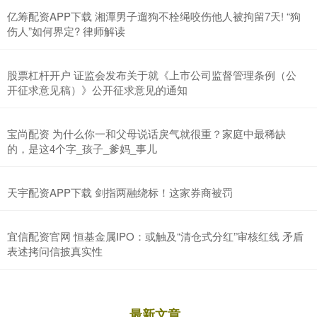
亿筹配资APP下载 湘潭男子遛狗不栓绳咬伤他人被拘留7天! “狗
伤人”如何界定? 律师解读
股票杠杆开户 证监会发布关于就《上市公司监督管理条例（公
开征求意见稿）》公开征求意见的通知
宝尚配资 为什么你一和父母说话戾气就很重？家庭中最稀缺
的，是这4个字_孩子_爹妈_事儿
天宇配资APP下载 剑指两融绕标！这家券商被罚
宜信配资官网 恒基金属IPO：或触及“清仓式分红”审核红线 矛盾
表述拷问信披真实性
最新文章