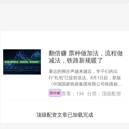
翻倍赚 票种做加法，流程做
减法，铁路新规暖了
暑运的脚步声越来越近，学子们的出
行“礼包”已提前送达。6月1日起，新版
《中国国家铁路集团有限公司铁路旅客
运输规程》正式实施。据报道，新版客
查看：
134
分类：
顶级配资
翻倍赚
规一次性做出28处调整....
顶级配资文章已加载完成