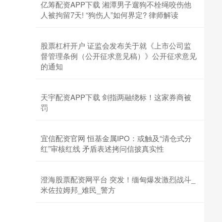
亿筹配资APP下载 湘潭男子遛狗不栓绳咬伤他
人被拘留7天! “狗伤人”如何界定? 律师解读
股票杠杆开户 证监会发布关于就《上市公司监
督管理条例（公开征求意见稿）》公开征求意见
的通知
天宇配资APP下载 剑指两融绕标！这家券商被
罚
宜信配资官网 恒基金属IPO：或触及“清仓式分
红”审核红线 矛盾表述拷问信披真实性
澄海股票配资网平台 突发！缅甸爆发激烈战斗_
米佐拉姆邦_难民_警方