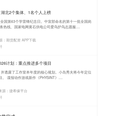
！湖北2个集体、1名个人上榜
是全国第63个学雷锋纪念日。中宣部命名的第十一批全国岗
热线、国家电网黄石供电公司爱鸟护鸟志愿服....
源：期货配资 APP下载
杆
026计划：重点推进多个项目
语，并透露了工作室本年度的核心规划。小岛秀夫将今年定位
 谍报动作游戏新作《PHYSINT》....
来源：捷希缘平台
杆