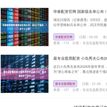
华泰配资官网 国家级名单公布
湖北日报讯（记者龚雪）3月5日，
位学雷锋标兵名单公布，武汉市民服务
日期：03-05
来
华泰配资官网
查看：
173
分类：
专业实盘配资杠
最专业股票配资 小岛秀夫公布2
近日小岛秀夫发布2026年新年寄
为“潜心筹备之年”，重点推进多个项目。
日期：01-05
最专业股票配资
查看：
127
分类：
专业实盘配资杠