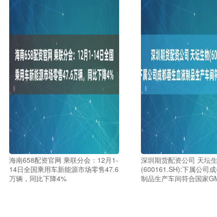
海南658配资官网 乘联分会：12月1-
深圳期货配资公司 天坛
14日全国乘用车新能源市场零售47.6
(600161.SH):下属公
万辆，同比下降4%
制品生产车间符合国家G